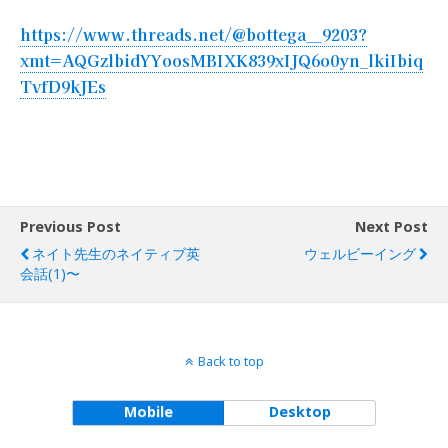
https://www.threads.net/@bottega__9203?
xmt=AQGzlbidYYoosMBIXK839xIJQ6o0yn_lkiIbiq
TvfD9kJEs
Previous Post
Next Post
ネイト先生のネイティブ英
ウェルビーイング
会話(1)〜
Back to top
Mobile
Desktop