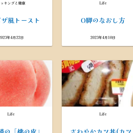
ー
クッキングと健康
Life
ニ
を
ュ
開
ピザ風トースト
O脚のなおし方
ー
く
を
開
2023年4月22日
2023年4月10日
く
Life
Life
鱗の「桃の皮」
さわやかカツ丼(カツ