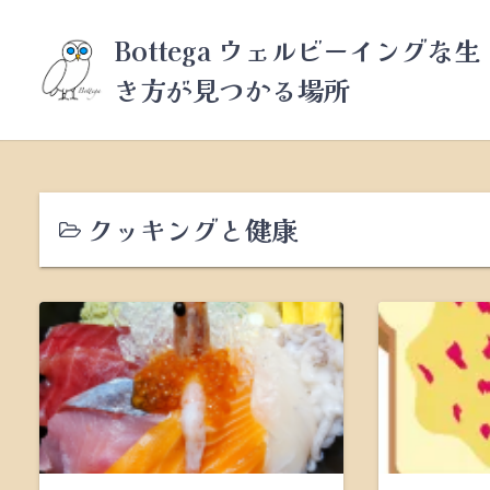
コ
ン
Bottega ウェルビーイングな生
テ
き方が見つかる場所
ン
ツ
へ
ス
キ
ッ
クッキングと健康
プ