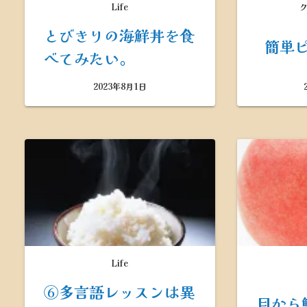
Life
とびきりの海鮮丼を食
簡単
べてみたい。
2023年8月1日
Life
⑥多言語レッスンは異
目から