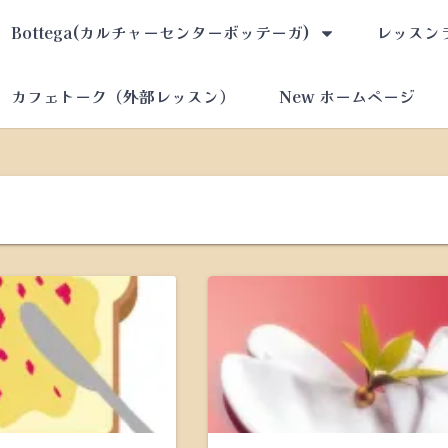
メ
Bottega(カルチャーセンターボッテーガ)
レッスン
ニ
ュ
カフェトーク（外部レッスン）
New ホームページ
ー
を
開
メ
く
ニ
ュ
ー
メ
を
ニ
開
ュ
メ
く
ー
ニ
を
ュ
開
ー
メ
く
を
ニ
開
ュ
メ
く