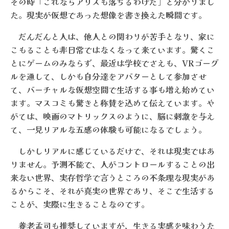
その時「これならアリスも落ちるわけだ」と分かりまし
た。現実が仮想であった想像を書き換えた瞬間です。
だんだんと人は、他人との関わりが苦手となり、家に
こもることも非日常ではなくなって来ています。驚くこ
とにゲームのみならず、最近は学校でさえも、VRゴーグ
ルを通して、しかも自分達をアバターとして参加させ
て、バーチャルな仮想空間で生活する事も増え始めてい
ます。マスコミも驚きと称賛を込めて伝えています。や
がては、映画のマトリックスのように、脳に刺激を与え
て、一見リアルな五感の体験も可能になるでしょう。
しかしリアルに感じているだけで、それは現実ではあ
りません。予測不能で、人がコントロールすることの出
来ない世界、実存哲学で言うところの不条理な現実があ
るからこそ、それが真実の世界であり、そこで生活する
ことが、実際に生きることなのです。
養老孟司も推奨していますが、生きる実感を味わうた