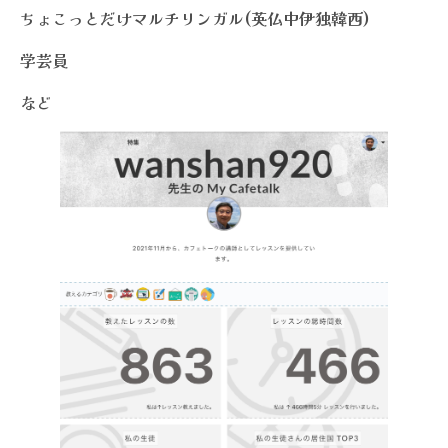
ちょこっとだけマルチリンガル(英仏中伊独韓西)
学芸員
など