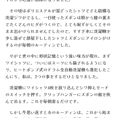
その頃はポリエステルが混ざったシャツでさえ結構な
洗濯ジワがでるし、一日使ったズボンは股から膝の裏ま
でたくさんのヒダがつくので、とても恥ずかしくてその
まま出かけられませんでしたので、すすぎ水に洗濯糊を
少し混ぜて部屋干ししたシャツとズボンにアイロンがけ
するのが毎朝のルーティンでした。
やがて世の中に形状記憶という強い味方が現れ、まず
ワイシャツに、ついにはスーツにも施されるようにな
り、ヒートポンプ式のドラム全自動洗濯機も進化したこ
んにち、私は、2つの事をするだけとなりました。
洗濯機にワイシャツ4枚を放り込んでシワ抑えモード
のスイッチを押す。クリップハンガーにズボンの裾を挟
んで吊るす。これを毎朝着るだけです。
しかし今思い返すとあのルーティンは、これから始ま